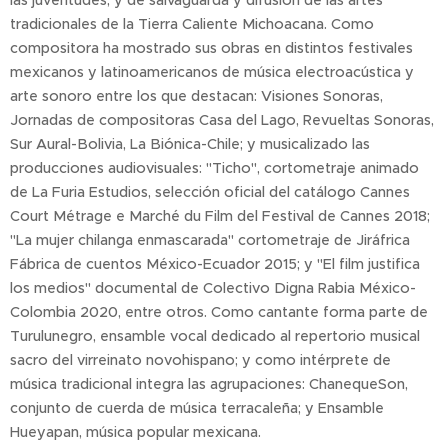
las juventudes, y de salvaguarda y difusión de las artes
tradicionales de la Tierra Caliente Michoacana. Como
compositora ha mostrado sus obras en distintos festivales
mexicanos y latinoamericanos de música electroacústica y
arte sonoro entre los que destacan: Visiones Sonoras,
Jornadas de compositoras Casa del Lago, Revueltas Sonoras,
Sur Aural-Bolivia, La Biónica-Chile; y musicalizado las
producciones audiovisuales: "Ticho", cortometraje animado
de La Furia Estudios, selección oficial del catálogo Cannes
Court Métrage e Marché du Film del Festival de Cannes 2018;
"La mujer chilanga enmascarada" cortometraje de Jiráfrica
Fábrica de cuentos México-Ecuador 2015; y "El film justifica
los medios" documental de Colectivo Digna Rabia México-
Colombia 2020, entre otros. Como cantante forma parte de
Turulunegro, ensamble vocal dedicado al repertorio musical
sacro del virreinato novohispano; y como intérprete de
música tradicional integra las agrupaciones: ChanequeSon,
conjunto de cuerda de música terracaleña; y Ensamble
Hueyapan, música popular mexicana.